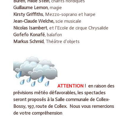
Buren
,
Hilde Stein
, chants nordiques
Guillaume Lemon
, magie
Kirsty Griffiths
, Mezzo-soprano et harpe
Jean-Claude Welche,
scie musicale
Nicolas Isambert
, et l’Ecole de cirque Chrysalide
Gofefo Konafé
, balafon
Markus Schmid
, Théâtre d’objets
A
TTENTION
! en raison des
prévisions météo défavorables, les spectacles
seront proposés à la Salle communale de Collex-
Bossy, 197, route de Collex. Nous vous remercions
de votre compréhension